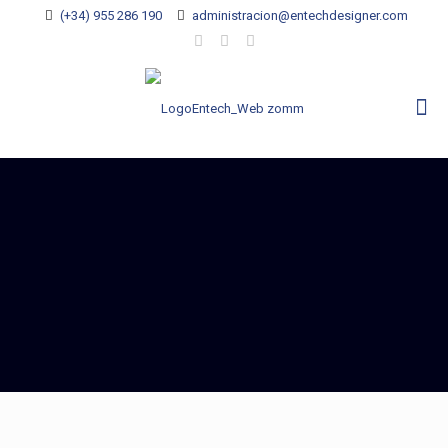
(+34) 955 286 190
administracion@entechdesigner.com