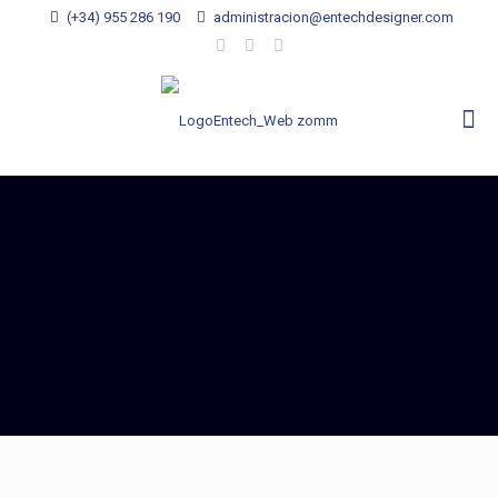
(+34) 955 286 190
administracion@entechdesigner.com